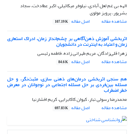
الهه بی غم لعل آبادی، نیلوفر میکائیلی، اکبر عطادخت، سجاد
بشرپور، پرویز مولوی
اصل مقاله
مشاهده مقاله
107.19 K
اثربخشی آموزش ذهن‌آگاهی بر چشم‌انداز زمان، ادراک استعاری
زمان و اعتیاد به اینترنت در دانشجویان
زهرا قلی‌زادگان، مریم طهرانی زاده، فاطمه رئیسی
اصل مقاله
مشاهده مقاله
84.6 K
هم سنجی اثربخشی درمان‌های ذهنی سازی، مثبت‌نگر، و حل
مسئله بین‌فردی بر حل مسئله اجتماعی در نوجوانان در معرض
خطر اضطراب
محمدرضا رسولی تبار، کیوان کاکابرایی، کریم افشارنیا
اصل مقاله
مشاهده مقاله
697.83 K