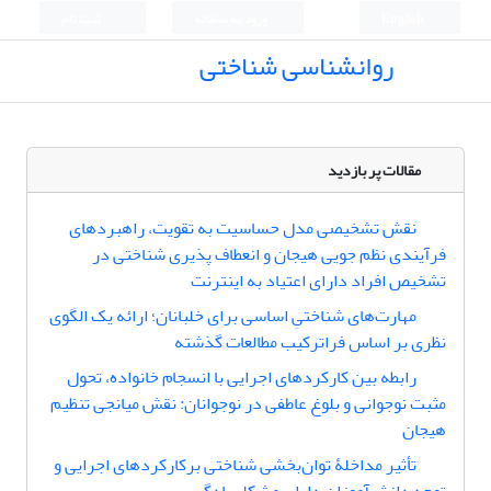
English
ورود به سامانه
ثبت نام
روانشناسی شناختی
مقالات پر بازدید
نقش تشخیصی مدل حساسیت به تقویت، راهبردهای
فرآیندی نظم جویی هیجان و انعطاف پذیری شناختی در
تشخیص افراد دارای اعتیاد به اینترنت
مهارت‌های شناختیِ اساسی برای خلبانان؛ ارائه یک الگوی
نظری بر اساس فراترکیب مطالعات گذشته
رابطه بین کارکردهای اجرایی با انسجام خانواده، تحول
مثبت نوجوانی و بلوغ عاطفی در نوجوانان: نقش میانجی تنظیم
هیجان
تأثیر مداخلۀ توان‌بخشی شناختی برکارکردهای اجرایی و