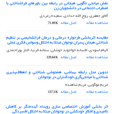
نقش میانجی ناگویی هیجانی در رابطه بین باورهای فراشناختی با
اضطراب اجتماعی در دانشجویان زن
آفاق جعفری، روح الله حدادی، سعیده زمردی
اصل مقاله
مشاهده مقاله
71.49 K
مقایسه اثربخشی طرحواره درمانی و درمان فراتشخیصی بر تنظیم
شناختی هیجان پسران نوجوان مبتلا به اختلال وسواس فکری عملی
الهام اسودی، افسانه خواجوند خوشلی، سمانه فرنیا، الناز پوراحمدی
اصل مقاله
مشاهده مقاله
129.64 K
تدوین مدل رابطه بهباشی، همجوشی شناختی و انعطاف‌پذیری
شناختی با میانجی‌گری خودکنترلی در نوجوانان
مریم موگویی، مریم شاهنده
اصل مقاله
مشاهده مقاله
137.5 K
اثر بخشی آموزش اختصاصی سازی رویداد آینده‌نگر بر کاهش
ناامیدی و افکار خودکشی در نوجوانان مبتلا به اختلال افسردگی