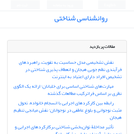
English
ورود به سامانه
ثبت نام
روانشناسی شناختی
مقالات پر بازدید
نقش تشخیصی مدل حساسیت به تقویت، راهبردهای
فرآیندی نظم جویی هیجان و انعطاف پذیری شناختی در
تشخیص افراد دارای اعتیاد به اینترنت
مهارت‌های شناختیِ اساسی برای خلبانان؛ ارائه یک الگوی
نظری بر اساس فراترکیب مطالعات گذشته
رابطه بین کارکردهای اجرایی با انسجام خانواده، تحول
مثبت نوجوانی و بلوغ عاطفی در نوجوانان: نقش میانجی تنظیم
هیجان
تأثیر مداخلۀ توان‌بخشی شناختی برکارکردهای اجرایی و