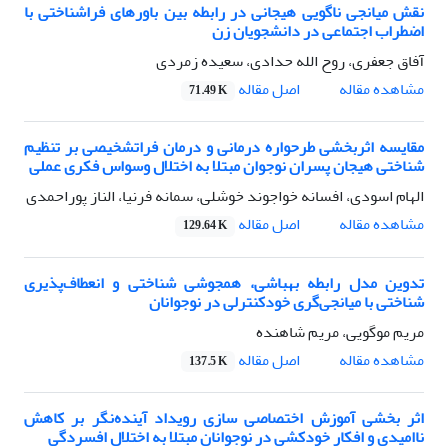
نقش میانجی ناگویی هیجانی در رابطه بین باورهای فراشناختی با
اضطراب اجتماعی در دانشجویان زن
آفاق جعفری، روح الله حدادی، سعیده زمردی
اصل مقاله
مشاهده مقاله
71.49 K
مقایسه اثربخشی طرحواره درمانی و درمان فراتشخیصی بر تنظیم
شناختی هیجان پسران نوجوان مبتلا به اختلال وسواس فکری عملی
الهام اسودی، افسانه خواجوند خوشلی، سمانه فرنیا، الناز پوراحمدی
اصل مقاله
مشاهده مقاله
129.64 K
تدوین مدل رابطه بهباشی، همجوشی شناختی و انعطاف‌پذیری
شناختی با میانجی‌گری خودکنترلی در نوجوانان
مریم موگویی، مریم شاهنده
اصل مقاله
مشاهده مقاله
137.5 K
اثر بخشی آموزش اختصاصی سازی رویداد آینده‌نگر بر کاهش
ناامیدی و افکار خودکشی در نوجوانان مبتلا به اختلال افسردگی