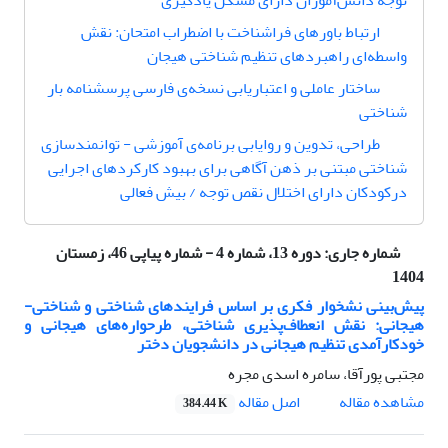
توجه دانش‌آموزان دارای مشکل یادگیری
ارتباط باورهای فراشناخت با اضطراب امتحان: نقش
واسطه‌ای راهبردهای تنظیم شناختی هیجان
ساختار عاملی و اعتباریابی نسخه‌ی فارسی پرسشنامه بار
شناختی
ﻃﺮاﺣﯽ، ﺗﺪوین و روایاﺑﯽ برنامه‌ی آموزشی - توانمندسازی
شناختی مبتنی بر ذهن آگاهی برای بهبود کارکردهای اجرایی
درکودکان دارای اختلال نقص توجه / بیش فعالی
شماره جاری:
دوره 13، شماره 4 - شماره پیاپی 46، زمستان
1404
پیش‌بینی نشخوار فکری بر اساس فرایندهای شناختی و شناختی-
هیجانی: نقش انعطاف‌پذیری شناختی، طرحواره‌های هیجانی و
خودکارآمدی تنظیم هیجانی در دانشجویان دختر
مجتبی پورآقا، سامره اسدی مجره
اصل مقاله
مشاهده مقاله
384.44 K