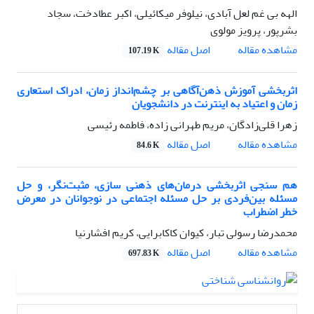
الهه بی غم لعل آبادی، نیلوفر میکائیلی، اکبر عطادخت، سجاد
بشرپور، پرویز مولوی
اصل مقاله
مشاهده مقاله
107.19 K
اثربخشی آموزش ذهن‌آگاهی بر چشم‌انداز زمان، ادراک استعاری
زمان و اعتیاد به اینترنت در دانشجویان
زهرا قلی‌زادگان، مریم طهرانی زاده، فاطمه رئیسی
اصل مقاله
مشاهده مقاله
84.6 K
هم سنجی اثربخشی درمان‌های ذهنی سازی، مثبت‌نگر، و حل
مسئله بین‌فردی بر حل مسئله اجتماعی در نوجوانان در معرض
خطر اضطراب
محمدرضا رسولی تبار، کیوان کاکابرایی، کریم افشارنیا
اصل مقاله
مشاهده مقاله
697.83 K