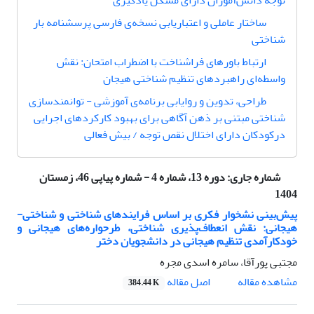
توجه دانش‌آموزان دارای مشکل یادگیری
ساختار عاملی و اعتباریابی نسخه‌ی فارسی پرسشنامه بار
شناختی
ارتباط باورهای فراشناخت با اضطراب امتحان: نقش
واسطه‌ای راهبردهای تنظیم شناختی هیجان
ﻃﺮاﺣﯽ، ﺗﺪوین و روایاﺑﯽ برنامه‌ی آموزشی - توانمندسازی
شناختی مبتنی بر ذهن آگاهی برای بهبود کارکردهای اجرایی
درکودکان دارای اختلال نقص توجه / بیش فعالی
شماره جاری:
دوره 13، شماره 4 - شماره پیاپی 46، زمستان
1404
پیش‌بینی نشخوار فکری بر اساس فرایندهای شناختی و شناختی-
هیجانی: نقش انعطاف‌پذیری شناختی، طرحواره‌های هیجانی و
خودکارآمدی تنظیم هیجانی در دانشجویان دختر
مجتبی پورآقا، سامره اسدی مجره
اصل مقاله
مشاهده مقاله
384.44 K