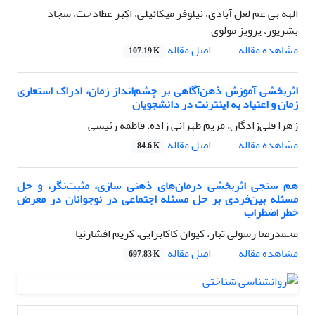
الهه بی غم لعل آبادی، نیلوفر میکائیلی، اکبر عطادخت، سجاد
بشرپور، پرویز مولوی
اصل مقاله
مشاهده مقاله
107.19 K
اثربخشی آموزش ذهن‌آگاهی بر چشم‌انداز زمان، ادراک استعاری
زمان و اعتیاد به اینترنت در دانشجویان
زهرا قلی‌زادگان، مریم طهرانی زاده، فاطمه رئیسی
اصل مقاله
مشاهده مقاله
84.6 K
هم سنجی اثربخشی درمان‌های ذهنی سازی، مثبت‌نگر، و حل
مسئله بین‌فردی بر حل مسئله اجتماعی در نوجوانان در معرض
خطر اضطراب
محمدرضا رسولی تبار، کیوان کاکابرایی، کریم افشارنیا
اصل مقاله
مشاهده مقاله
697.83 K