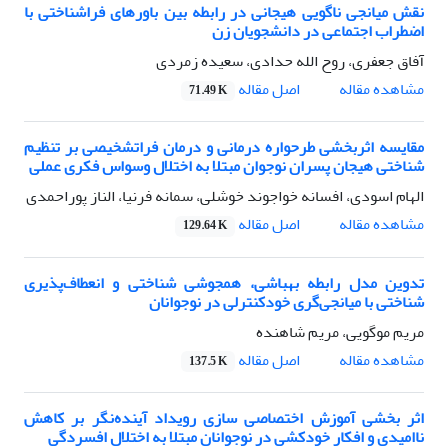
نقش میانجی ناگویی هیجانی در رابطه بین باورهای فراشناختی با
اضطراب اجتماعی در دانشجویان زن
آفاق جعفری، روح الله حدادی، سعیده زمردی
اصل مقاله
مشاهده مقاله
71.49 K
مقایسه اثربخشی طرحواره درمانی و درمان فراتشخیصی بر تنظیم
شناختی هیجان پسران نوجوان مبتلا به اختلال وسواس فکری عملی
الهام اسودی، افسانه خواجوند خوشلی، سمانه فرنیا، الناز پوراحمدی
اصل مقاله
مشاهده مقاله
129.64 K
تدوین مدل رابطه بهباشی، همجوشی شناختی و انعطاف‌پذیری
شناختی با میانجی‌گری خودکنترلی در نوجوانان
مریم موگویی، مریم شاهنده
اصل مقاله
مشاهده مقاله
137.5 K
اثر بخشی آموزش اختصاصی سازی رویداد آینده‌نگر بر کاهش
ناامیدی و افکار خودکشی در نوجوانان مبتلا به اختلال افسردگی