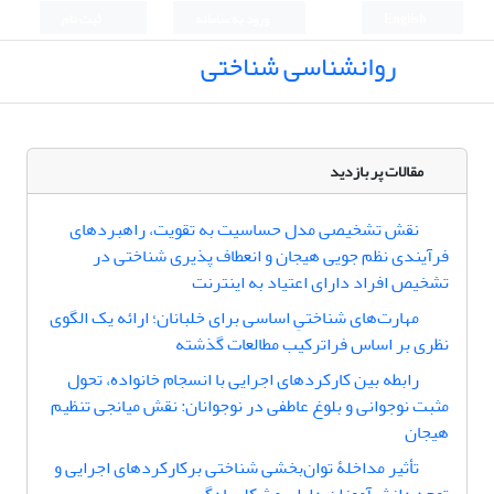
English
ورود به سامانه
ثبت نام
روانشناسی شناختی
مقالات پر بازدید
نقش تشخیصی مدل حساسیت به تقویت، راهبردهای
فرآیندی نظم جویی هیجان و انعطاف پذیری شناختی در
تشخیص افراد دارای اعتیاد به اینترنت
مهارت‌های شناختیِ اساسی برای خلبانان؛ ارائه یک الگوی
نظری بر اساس فراترکیب مطالعات گذشته
رابطه بین کارکردهای اجرایی با انسجام خانواده، تحول
مثبت نوجوانی و بلوغ عاطفی در نوجوانان: نقش میانجی تنظیم
هیجان
تأثیر مداخلۀ توان‌بخشی شناختی برکارکردهای اجرایی و