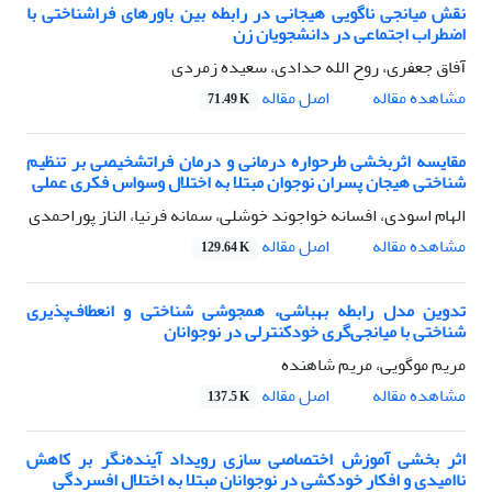
نقش میانجی ناگویی هیجانی در رابطه بین باورهای فراشناختی با
اضطراب اجتماعی در دانشجویان زن
آفاق جعفری، روح الله حدادی، سعیده زمردی
اصل مقاله
مشاهده مقاله
71.49 K
مقایسه اثربخشی طرحواره درمانی و درمان فراتشخیصی بر تنظیم
شناختی هیجان پسران نوجوان مبتلا به اختلال وسواس فکری عملی
الهام اسودی، افسانه خواجوند خوشلی، سمانه فرنیا، الناز پوراحمدی
اصل مقاله
مشاهده مقاله
129.64 K
تدوین مدل رابطه بهباشی، همجوشی شناختی و انعطاف‌پذیری
شناختی با میانجی‌گری خودکنترلی در نوجوانان
مریم موگویی، مریم شاهنده
اصل مقاله
مشاهده مقاله
137.5 K
اثر بخشی آموزش اختصاصی سازی رویداد آینده‌نگر بر کاهش
ناامیدی و افکار خودکشی در نوجوانان مبتلا به اختلال افسردگی