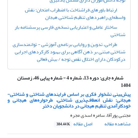
توجه دانش‌آموزان دارای مشکل یادگیری
ارتباط باورهای فراشناخت با اضطراب امتحان: نقش
واسطه‌ای راهبردهای تنظیم شناختی هیجان
ساختار عاملی و اعتباریابی نسخه‌ی فارسی پرسشنامه بار
شناختی
ﻃﺮاﺣﯽ، ﺗﺪوین و روایاﺑﯽ برنامه‌ی آموزشی - توانمندسازی
شناختی مبتنی بر ذهن آگاهی برای بهبود کارکردهای اجرایی
درکودکان دارای اختلال نقص توجه / بیش فعالی
شماره جاری:
دوره 13، شماره 4 - شماره پیاپی 46، زمستان
1404
پیش‌بینی نشخوار فکری بر اساس فرایندهای شناختی و شناختی-
هیجانی: نقش انعطاف‌پذیری شناختی، طرحواره‌های هیجانی و
خودکارآمدی تنظیم هیجانی در دانشجویان دختر
مجتبی پورآقا، سامره اسدی مجره
اصل مقاله
مشاهده مقاله
384.44 K