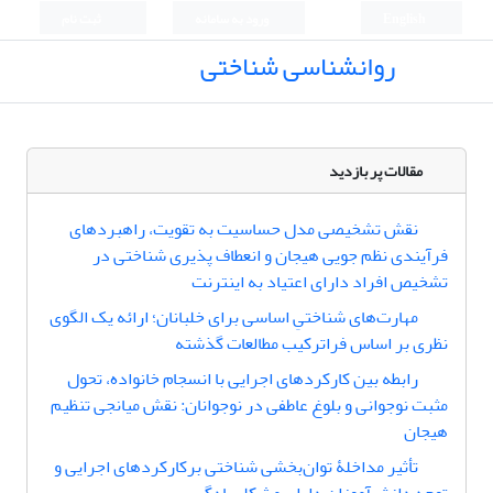
English
ورود به سامانه
ثبت نام
روانشناسی شناختی
مقالات پر بازدید
نقش تشخیصی مدل حساسیت به تقویت، راهبردهای
فرآیندی نظم جویی هیجان و انعطاف پذیری شناختی در
تشخیص افراد دارای اعتیاد به اینترنت
مهارت‌های شناختیِ اساسی برای خلبانان؛ ارائه یک الگوی
نظری بر اساس فراترکیب مطالعات گذشته
رابطه بین کارکردهای اجرایی با انسجام خانواده، تحول
مثبت نوجوانی و بلوغ عاطفی در نوجوانان: نقش میانجی تنظیم
هیجان
تأثیر مداخلۀ توان‌بخشی شناختی برکارکردهای اجرایی و