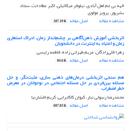
الهه بی غم لعل آبادی، نیلوفر میکائیلی، اکبر عطادخت، سجاد
بشرپور، پرویز مولوی
اصل مقاله
مشاهده مقاله
107.19 K
اثربخشی آموزش ذهن‌آگاهی بر چشم‌انداز زمان، ادراک استعاری
زمان و اعتیاد به اینترنت در دانشجویان
زهرا قلی‌زادگان، مریم طهرانی زاده، فاطمه رئیسی
اصل مقاله
مشاهده مقاله
84.6 K
هم سنجی اثربخشی درمان‌های ذهنی سازی، مثبت‌نگر، و حل
مسئله بین‌فردی بر حل مسئله اجتماعی در نوجوانان در معرض
خطر اضطراب
محمدرضا رسولی تبار، کیوان کاکابرایی، کریم افشارنیا
اصل مقاله
مشاهده مقاله
697.83 K