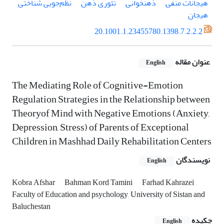
هیجانات منفی
ذهنخوانی
تئوری ذهن
نظم‌جویی شناختی
هیجان
20.1001.1.23455780.1398.7.2.2.2
عنوان مقاله
English
The Mediating Role of Cognitive-Emotion
Regulation Strategies in the Relationship between
Theoryof Mind with Negative Emotions (Anxiety,
Depression, Stress) of Parents of Exceptional
Children in Mashhad Daily Rehabilitation Centers
نویسندگان
English
Kobra Afshar
Bahman Kord Tamini
Farhad Kahrazei
Faculty of Education and psychology, University of Sistan and
Baluchestan
چکیده
English