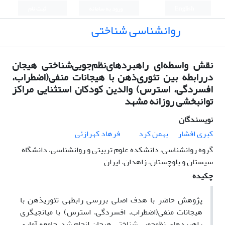
English
ورود به سامانه
ثبت نام
روانشناسی شناختی
نقش ‌واسطه‌ای ‌راهبردهای‌نظم‌جویی‌شناختی هیجان
دررابطه بین تئوری‌ذهن با هیجانات منفی(اضطراب،
افسردگی، استرس) والدین کودکان استثنایی مراکز
توانبخشی روزانه مشهد
نویسندگان
کبری افشار
بهمن کرد
فرهاد کهرازئی
گروه روانشناسی، دانشکده علوم تربیتی و روانشناسی، دانشگاه
سیستان و بلوچستان، زاهدان، ایران
چکیده
پژوهش حاضر با هدف اصلی بررسی رابطه­ی تئوری­ذهن با
هیجانات منفی(اضطراب، افسردگی، استرس) با میانجیگری
راهبردهای نظم­جویی شناختی هیجان انجام شد. جامعه آماری