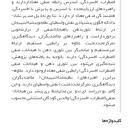
اضطراب، افسردگی، استرس رابطه منفی معناداردارند و
راهبردهای ارزیابی­مجدد با استرس و پذیرش با افسردگی،
همبستگی منفی معنادار دارند. نتایج تحلیل مسیر نشان­
دادکه الگوی پیشنهادی نقش واسطه­ای نظم­جویی­شناختی­هیجان
در ارتباط تئوری­ذهن باهیجانات­منفی از برازش­خوبی
برخورداراست و راهبردهای ملامت­دیگران، دیدگاه­گیری،
تمرکزمجددمثبت علاوه بر رابطه­ی مستقیم، ارتباط
غیرمستقیم و میانجی­گر بین تئوری ذهن با هیجانات منفی
(اضطراب، افسردگی) دارند. باتوجه به یافته‌های پژوهش،
نتیجه‌گیری می‌شود بین تئوری ذهن و هیجانات منفی
(اضطراب، افسردگی) رابطه­ی منفی معناداروجوددارد. علاوه­
براین راهبردهای تنظیم­شناختی­هیجان (ملامت­دیگران،
دیدگاه­گیری، تمرکزمجددمثبت) نقش واسطه­ای دارند. و این
گامی­نو درراستای تدوین مدلهای­نظری پیش­بین هیجانات­
منفی(اضطراب، افسردگی) والدین کودکان استثنایی محسوب
می­شود.
کلیدواژه‌ها