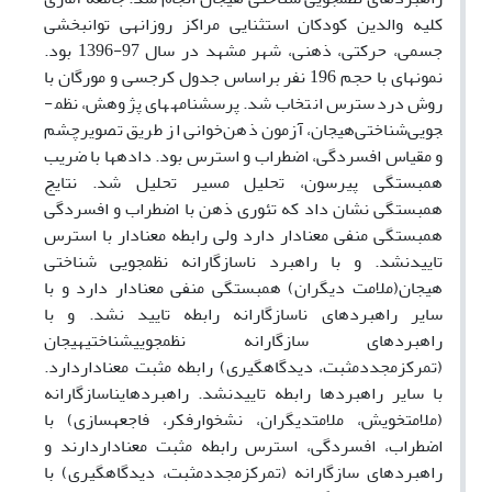
کلیه والدین کودکان استثنایی مراکز روزانه­ی توانبخشی
جسمی، حرکتی، ذهنی، شهر مشهد در سال 97-1396 بود.
نمونه­ای با حجم 196 نفر براساس جدول کرجسی و مورگان با
روش دردسترس انتخاب شد. پرسشنامه­های پژوهش، نظم­
جویی‌شناختی‌هیجان، آزمون ذهن‌خوانی از طریق تصویرچشم
و مقیاس افسردگی، اضطراب و استرس بود. داده­ها با ضریب
همبستگی پیرسون، تحلیل مسیر تحلیل شد. نتایج
همبستگی نشان داد که تئوری ذهن با اضطراب و افسردگی
همبستگی منفی معنادار دارد ولی رابطه معنادار با استرس
تاییدنشد. و با راهبرد ناسازگارانه نظم­جویی شناختی
هیجان(ملامت دیگران) همبستگی منفی معنادار دارد و با
سایر راهبردهای ناسازگارانه رابطه تایید نشد. و با
راهبردهای سازگارانه نظم­جویی­شناختی­هیجان
(تمرکزمجددمثبت، دیدگاه­گیری) رابطه مثبت معناداردارد.
با سایر راهبردها رابطه تاییدنشد. راهبردهای­ناسازگارانه
(ملامت­خویش، ملامت­دیگران، نشخوارفکر، فاجعه­سازی) با
اضطراب، افسردگی، استرس رابطه مثبت معناداردارند و
راهبردهای سازگارانه (تمرکزمجددمثبت، دیدگاه­گیری) با