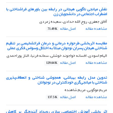
نقش میانجی ناگویی هیجانی در رابطه بین باورهای فراشناختی با
اضطراب اجتماعی در دانشجویان زن
آفاق جعفری، روح الله حدادی، سعیده زمردی
اصل مقاله
مشاهده مقاله
71.49 K
مقایسه اثربخشی طرحواره درمانی و درمان فراتشخیصی بر تنظیم
شناختی هیجان پسران نوجوان مبتلا به اختلال وسواس فکری عملی
الهام اسودی، افسانه خواجوند خوشلی، سمانه فرنیا، الناز پوراحمدی
اصل مقاله
مشاهده مقاله
129.64 K
تدوین مدل رابطه بهباشی، همجوشی شناختی و انعطاف‌پذیری
شناختی با میانجی‌گری خودکنترلی در نوجوانان
مریم موگویی، مریم شاهنده
اصل مقاله
مشاهده مقاله
137.5 K
اثر بخشی آموزش اختصاصی سازی رویداد آینده‌نگر بر کاهش