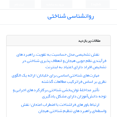
English
ورود به سامانه
ثبت نام
روانشناسی شناختی
مقالات پر بازدید
نقش تشخیصی مدل حساسیت به تقویت، راهبردهای
فرآیندی نظم جویی هیجان و انعطاف پذیری شناختی در
تشخیص افراد دارای اعتیاد به اینترنت
مهارت‌های شناختیِ اساسی برای خلبانان؛ ارائه یک الگوی
نظری بر اساس فراترکیب مطالعات گذشته
تأثیر مداخلۀ توان‌بخشی شناختی برکارکردهای اجرایی و
توجه دانش‌آموزان دارای مشکل یادگیری
ارتباط باورهای فراشناخت با اضطراب امتحان: نقش
واسطه‌ای راهبردهای تنظیم شناختی هیجان