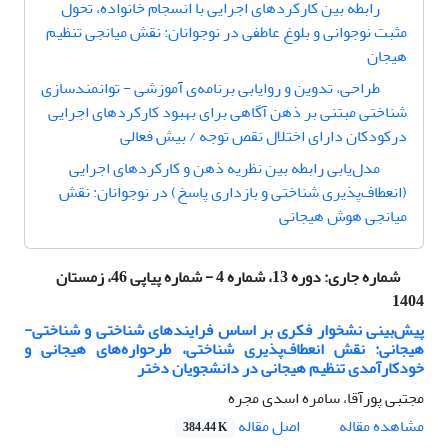
رابطه بین کارکردهای اجرایی با انسجام خانواده، تحول
مثبت نوجوانی و بلوغ عاطفی در نوجوانان: نقش میانجی تنظیم
هیجان
ﻃﺮاﺣﯽ، ﺗﺪوین و روایاﺑﯽ برنامه‌ی آموزشی - توانمندسازی
شناختی مبتنی بر ذهن آگاهی برای بهبود کارکردهای اجرایی
درکودکان دارای اختلال نقص توجه / بیش فعالی
مدل‌یابی رابطه بین نظریه ذهن و کارکردهای اجرایی
(انعطاف‌پذیری شناختی و بازداری پاسخ) در نوجوانان: نقش
میانجی هوش هیجانی
شماره جاری:
دوره 13، شماره 4 - شماره پیاپی 46، زمستان
1404
پیش‌بینی نشخوار فکری بر اساس فرایندهای شناختی و شناختی-
هیجانی: نقش انعطاف‌پذیری شناختی، طرحواره‌های هیجانی و
خودکارآمدی تنظیم هیجانی در دانشجویان دختر
مجتبی پورآقا، سامره اسدی مجره
اصل مقاله
مشاهده مقاله
384.44 K